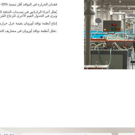
• فقدان الحرارة في النوافذ أقل بنسبة %30- 35 من الأخشاب و % 25- 39 من الألمنيوم
ونرى في الجدول القيم الأخرى للزجاج المُز
• إنتاج أنظمة نوافذ أوروبان بقيمة عزل حراري 2.5 واط/ م² ك حسب المواصفات الأور
• تقلل أنظمة نوافذ أوروبان في مصاريف التدفئة بنسبة % 46.