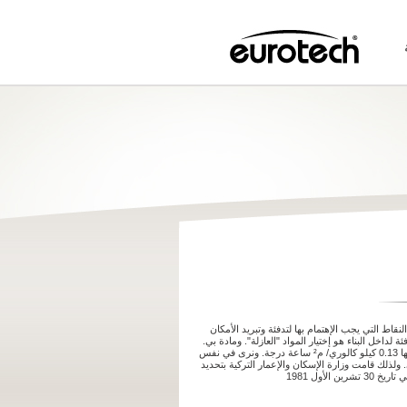
نقاط التي يجب الإهتمام بها لتدفئة وتبريد الأمكان
ة لداخل البناء هو إختيار المواد "العازلة". ومادة بي.
في. سي. من هذه المواد، وعامل التوصيل لها 0.13 كيلو كالوري/ م² ساعة درجة. ونرى في نفس
ولذلك قامت وزارة الإسكان والإعمار التركية بتحديد
الأول 1981