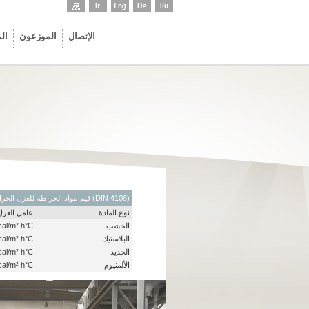
الإتصال
الموزعون
ال
قيم مواد الخراطة للعزل الحراري (DIN 4108)
نوع المادة
عامل العزل
الخشب
cal/m² h°C
البلاستيك
cal/m² h°C
الحديد
cal/m² h°C
الألمنيوم
cal/m² h°C